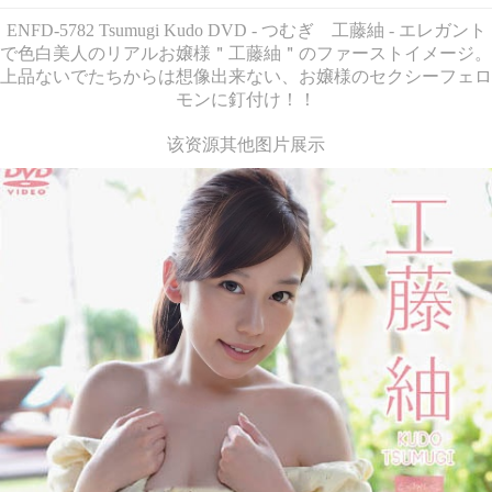
ENFD-5782 Tsumugi Kudo DVD - つむぎ 工藤紬 - エレガント
で色白美人のリアルお嬢様＂工藤紬＂のファーストイメージ。
上品ないでたちからは想像出来ない、お嬢様のセクシーフェロ
モンに釘付け！！
该资源其他图片展示