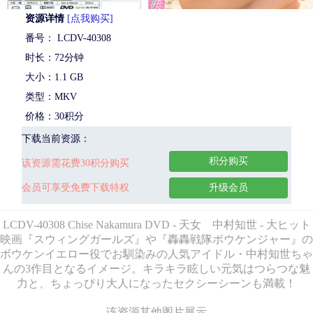
资源详情
[点我购买]
番号： LCDV-40308
时长：72分钟
大小：1.1 GB
类型：MKV
价格：30积分
下载当前资源：
积分购买
该资源需花费30积分购买
会员可享受免费下载特权
升级会员
LCDV-40308 Chise Nakamura DVD - 天女 中村知世 - 大ヒット
映画『スウィングガールズ』や『轟轟戦隊ボウケンジャー』の
ボウケンイエロー役でお馴染みの人気アイドル・中村知世ちゃ
んの3作目となるイメージ。キラキラ眩しい元気はつらつな魅
力と、ちょっぴり大人になったセクシーシーンも満載！
该资源其他图片展示