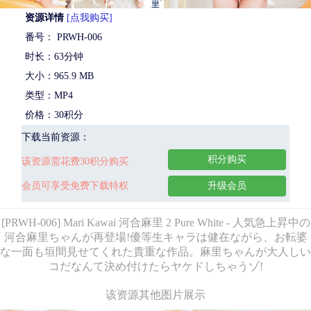
资源详情
[点我购买]
番号： PRWH-006
时长：63分钟
大小：965.9 MB
类型：MP4
价格：30积分
下载当前资源：
积分购买
该资源需花费30积分购买
会员可享受免费下载特权
升级会员
[PRWH-006] Mari Kawai 河合麻里 2 Pure White - 人気急上昇中の
河合麻里ちゃんが再登場!優等生キャラは健在ながら、お転婆
な一面も垣間見せてくれた貴重な作品。麻里ちゃんが大人しい
コだなんて決め付けたらヤケドしちゃうゾ!
该资源其他图片展示