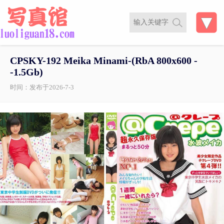
CPSKY-192 Meika Minami-(RbA 800x600 -
-1.5Gb)
时间：发布于2026-7-3