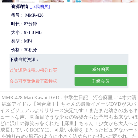
资源详情
[点我购买]
番号： MMR-428
时长：83分钟
大小：971.8 MB
类型：MP4
价格：30积分
下载当前资源：
积分购买
该资源需花费30积分购买
会员可享受免费下载特权
升级会员
MMR-428 Mari Kawai DVD - 中学生日記 河合麻里 - 14才の清
純派アイドル【河合麻里】ちゃんの最新イメージDVDがスパ
イスビジュアルよりリリース決定です！まだまだ幼さのあるキ
ュートな声、真面目そうな少女の容姿からは予想も出来ないほ
どに沢山の微笑みをくれた【麻里】ちゃん！少女から大人へと
成長していくBODYに、可愛い水着をまとったピュアなハート
を独り占め♪原石のように小さく込められた想いに惹かれ、た