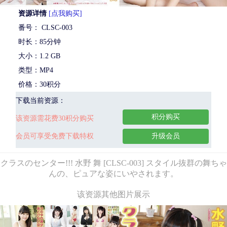
资源详情
[点我购买]
番号： CLSC-003
时长：85分钟
大小：1.2 GB
类型：MP4
价格：30积分
下载当前资源：
积分购买
该资源需花费30积分购买
会员可享受免费下载特权
升级会员
クラスのセンター!!! 水野 舞 [CLSC-003] スタイル抜群の舞ちゃ
んの、ピュアな姿にいやされます。
该资源其他图片展示