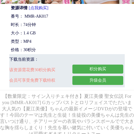
资源详情
[点我购买]
番号： MMR-AK017
时长：74分钟
大小：1.4 GB
类型：MP4
价格：30积分
下载当前资源：
积分购买
该资源需花费30积分购买
会员可享受免费下载特权
升级会员
【数量限定：サイン入りチェキ付き】夏江美優 聖女伝説 For
you [MMR-AK017] Gカップバストとロリフェイスでただいま
大人気の【夏江美優】ちゃんの最新イメージDVDがの登場で
す！今回のテーマは先生と生徒！生徒役の美優ちゃんは先生の
言いつけ通り、チアリーダーの衣装やバランスボールでで大き
な胸を揺らしまくり！先生を慕い健気に付いていく美優ちゃん
は可愛すぎます！リクルートスー…