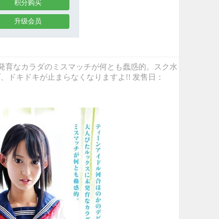
积分购买
升级会员
ルックスに未発育なカラダのミスマッチが何とも蠢惑的。スク水
ドキドキが止まらなくなりますよ!! 发售日：