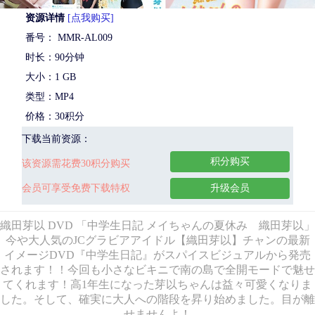
资源详情
[点我购买]
番号： MMR-AL009
时长：90分钟
大小：1 GB
类型：MP4
价格：30积分
下载当前资源：
积分购买
该资源需花费30积分购买
会员可享受免费下载特权
升级会员
織田芽以 DVD 「中学生日記 メイちゃんの夏休み 織田芽以」
今や大人気のJCグラビアアイドル【織田芽以】チャンの最新
イメージDVD『中学生日記』がスパイスビジュアルから発売
されます！！今回も小さなビキニで南の島で全開モードで魅せ
てくれます！高1年生になった芽以ちゃんは益々可愛くなりま
した。そして、確実に大人への階段を昇り始めました。目が離
せませんよ！